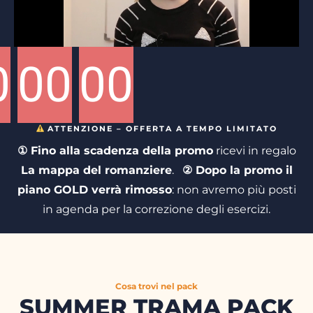
0
00
00
ATTENZIONE – OFFERTA A TEMPO LIMITATO
① Fino alla scadenza della promo
ricevi in regalo
La mappa del romanziere
.
② Dopo la promo il
piano GOLD verrà rimosso
: non avremo più posti
in agenda per la correzione degli esercizi.
Cosa trovi nel pack
SUMMER TRAMA PACK