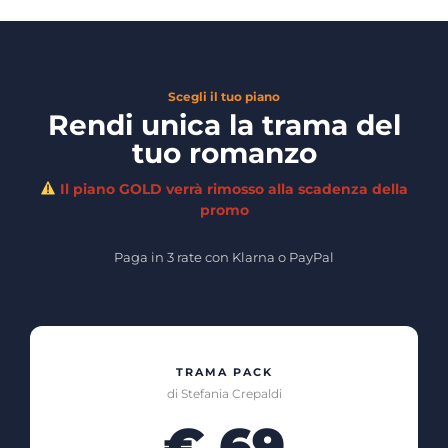
Scegli il tuo piano
Rendi unica la trama del
tuo romanzo
Il piano GOLD verrà rimosso alla scadenza della
promo
Paga in 3 rate con Klarna o PayPal
TRAMA PACK
di Stefania Crepaldi
€ 69