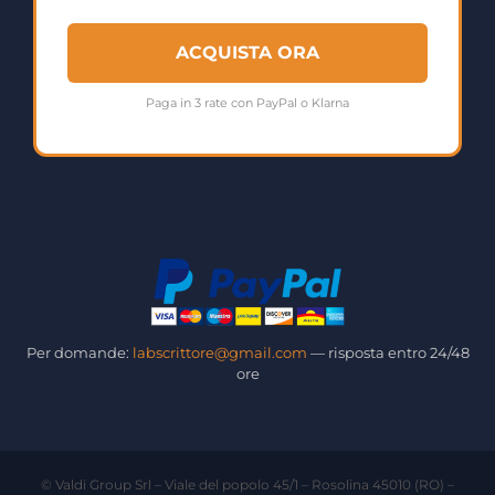
ACQUISTA ORA
Paga in 3 rate con PayPal o Klarna
Per domande:
labscrittore@gmail.com
— risposta entro 24/48
ore
© Valdi Group Srl – Viale del popolo 45/1 – Rosolina 45010 (RO) –